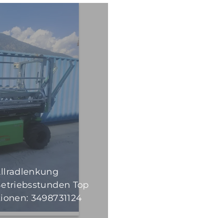
llradlenkung
Betriebsstunden Top
tionen: 3498731124