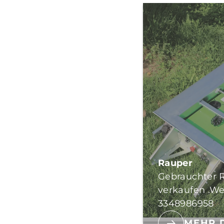
Rauper
Gebrauchter R
verkaufen .We
3348986958
MEHR 