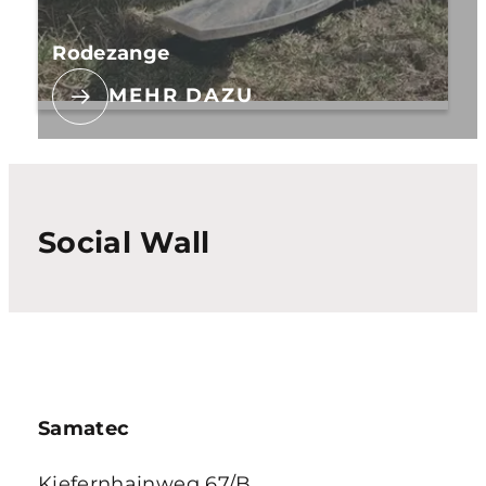
Rodezange
MEHR DAZU
Social Wall
Samatec
Kiefernhainweg 67/B,